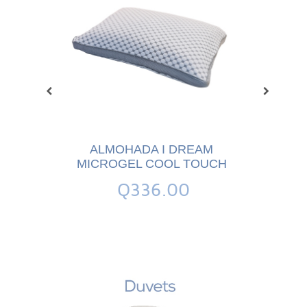
K DOWN
0
ALMOHADA I DREAM
ALM
MICROGEL COOL TOUCH
ESSEN
Q336.00