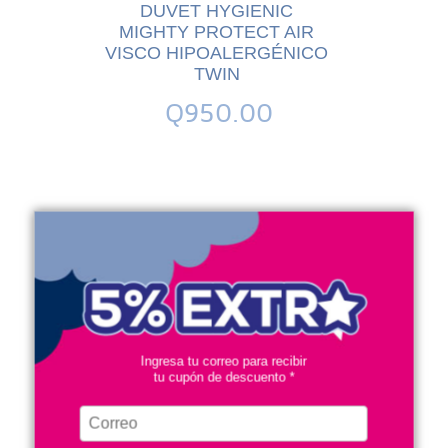
00
DUVET HYGIENIC
DUV
MIGHTY PROTECT AIR
COLLEC
VISCO HIPOALERGÉNICO
MICROF
TWIN
Q950.00
Q
Ingresa tu correo para recibir
tu cupón de descuento *