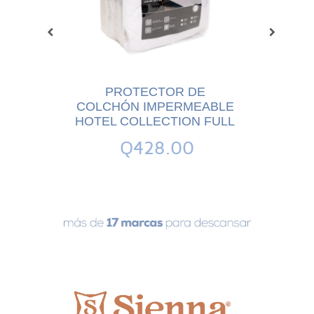
 DE
PROTECTOR DE
PR
MEABLE
COLCHÓN IMPERMEABLE
COLCHÓ
DELUXE
HOTEL COLLECTION FULL
HOTEL 
UEEN
MIC
Q428.00
6