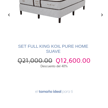
OUS
SET FULL KING KOIL PURE HOME
CO
SUAVE
75
Q21,000.00
Q12,600.00
Q
Descuento del 40%