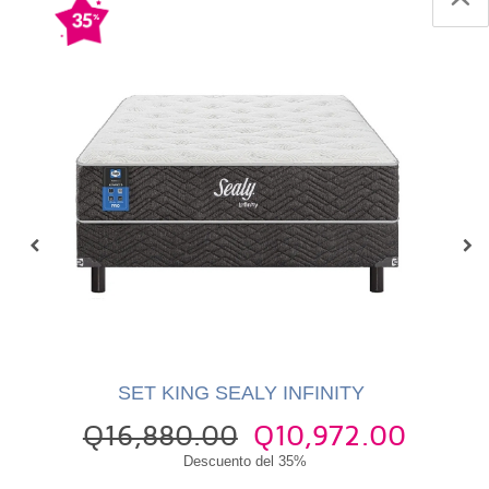
S
SET KING SEALY INFINITY
Q16,880.00
Q10,972.00
0
Q
Descuento del 35%