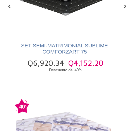
CK
SET SEMI-MATRIMONIAL SUBLIME
SE
COMFORZART 75
00
Q6,920.34
Q4,152.20
Descuento del 40%