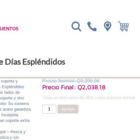
CUENTOS
e Días Espléndidos
Precio Normal: Q3,396.96
e soporte y
Precio Final: Q2,038.18
s Espléndidos
os lados de
Tiene un descuento del 40% sobre el precio normal
soporte y otro
dor. Su sistema
 acero garantiza
. Incorpora
an soporte extra
qué —fresca y
stica y sin