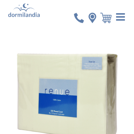
Inicio
Accesorios
Set de Sábanas Renue Twin 250
Hilos 100% Algodón Color Crema