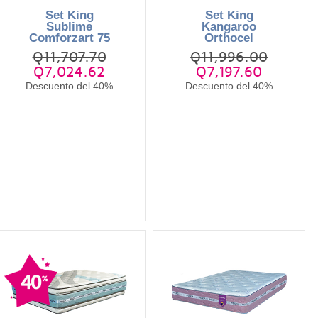
Set King
Set King
Sublime
Kangaroo
Comforzart 75
Orthocel
Q11,707.70
Q11,996.00
Q7,024.62
Q7,197.60
Descuento del 40%
Descuento del 40%