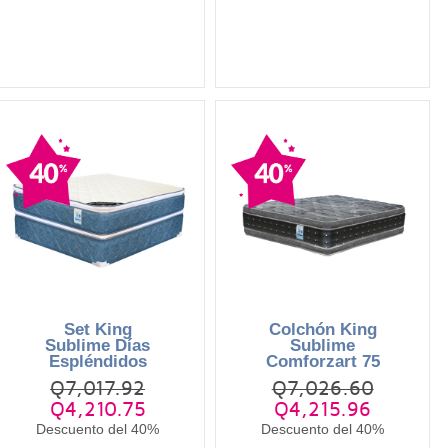
Set King
Colchón King
Sublime Días
Sublime
Espléndidos
Comforzart 75
Q7,017.92
Q7,026.60
Q4,210.75
Q4,215.96
Descuento del 40%
Descuento del 40%