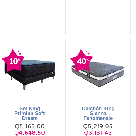
Set King
Colchón King
Primiun Soft
Sienna
Dream
Fenomenale
Q5,165.00
Q5,219.05
Q4,648.50
Q3,131.43