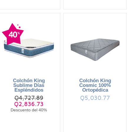
Colchón King
Colchón King
Sublime Días
Cosmic 100%
Espléndidos
Ortopédica
Q4,727.89
Q5,030.77
Q2,836.73
Descuento del 40%