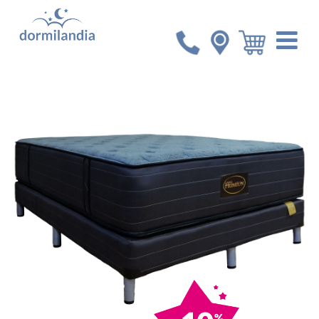
Inicio
Colchones
Set King Primiun Soft Dream