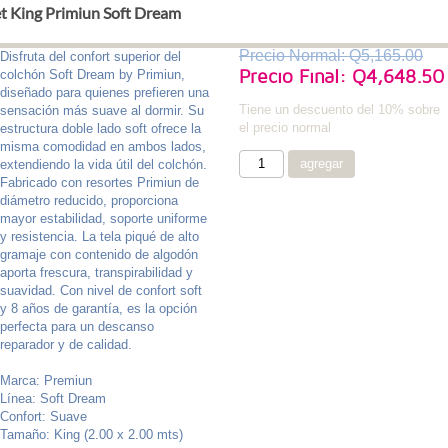
t King Primiun Soft Dream
Precio Normal: Q5,165.00
Disfruta del confort superior del
Precio Final: Q4,648.50
colchón Soft Dream by Primiun,
diseñado para quienes prefieren una
Tiene un descuento del 10% sobre
sensación más suave al dormir. Su
el precio normal
estructura doble lado soft ofrece la
misma comodidad en ambos lados,
extendiendo la vida útil del colchón.
Fabricado con resortes Primiun de
diámetro reducido, proporciona
mayor estabilidad, soporte uniforme
y resistencia. La tela piqué de alto
gramaje con contenido de algodón
aporta frescura, transpirabilidad y
suavidad. Con nivel de confort soft
y 8 años de garantía, es la opción
perfecta para un descanso
reparador y de calidad.
Marca: Premiun
Línea: Soft Dream
Confort: Suave
Tamaño: King (2.00 x 2.00 mts)