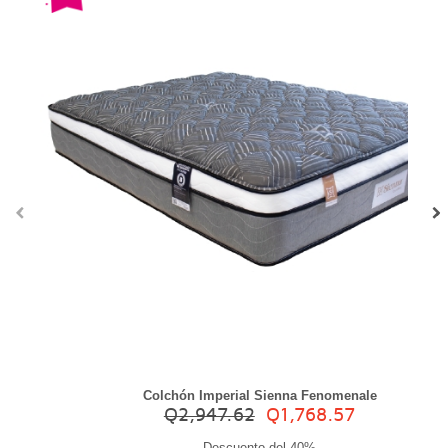
‹
›
Colchón Imperial Sienna Fenomenale
Q2,947.62
Q1,768.57
Descuento del 40%