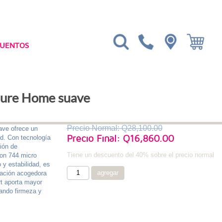
CUENTOS
 Pure Home suave
Precio Normal: Q28,100.00
ave ofrece un
Precio Final: Q16,860.00
ad. Con tecnología
sión de
Tiene un descuento del 40% sobre el precio normal
on 744 micro
 y estabilidad, es
sación acogedora
rt aporta mayor
zando firmeza y