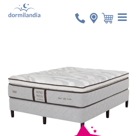
Inicio
Colchones
Set Queen King Koil Pure Home
medio