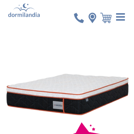
Inicio
Colchones
Colchón King Therapedic Sleep
Fitness Comfort