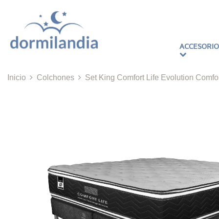
ACCESORIO
Inicio
Colchones
Set King Comfort Life Evolution Comfo