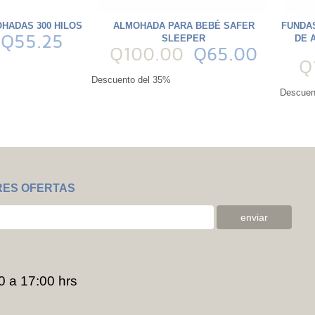
HADAS 300 HILOS
ALMOHADA PARA BEBÉ SAFER
FUNDAS
Q55.25
SLEEPER
DE 
Q100.00
Q65.00
Q
Descuento del 35%
Descuen
RES OFERTAS
0 a 17:00 hrs