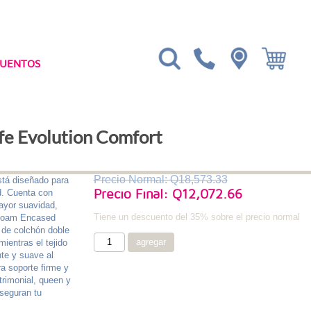
CUENTOS
fe Evolution Comfort
Precio Normal: Q18,573.33
stá diseñado para
Precio Final: Q12,072.66
d. Cuenta con
ayor suavidad,
Tiene un descuento del 35% sobre el precio normal
 Foam Encased
 de colchón doble
mientras el tejido
nte y suave al
a soporte firme y
trimonial, queen y
aseguran tu