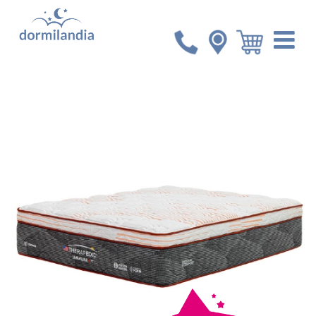
Inicio
Colchones
Colchón King Therapedic Immunity
Medio