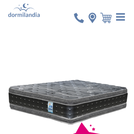
Inicio
Colchones
Colchón Imperial Sublime
Comforzart 75