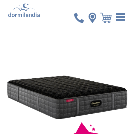
Inicio
Colchones
Colchón Queen Simmons Black
Serie 2