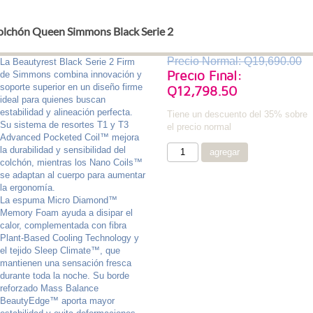
olchón Queen Simmons Black Serie 2
Precio Normal: Q19,690.00
La Beautyrest Black Serie 2 Firm
Precio Final:
de Simmons combina innovación y
soporte superior en un diseño firme
Q12,798.50
ideal para quienes buscan
estabilidad y alineación perfecta.
Tiene un descuento del 35% sobre
Su sistema de resortes T1 y T3
el precio normal
Advanced Pocketed Coil™ mejora
la durabilidad y sensibilidad del
colchón, mientras los Nano Coils™
se adaptan al cuerpo para aumentar
la ergonomía.
La espuma Micro Diamond™
Memory Foam ayuda a disipar el
calor, complementada con fibra
Plant-Based Cooling Technology y
el tejido Sleep Climate™, que
mantienen una sensación fresca
durante toda la noche. Su borde
reforzado Mass Balance
BeautyEdge™ aporta mayor