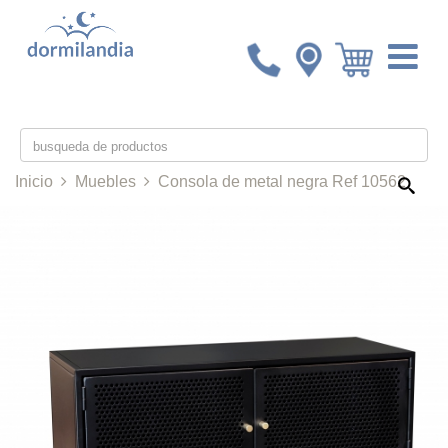
Inicio
Muebles
Consola de metal negra Ref 10562