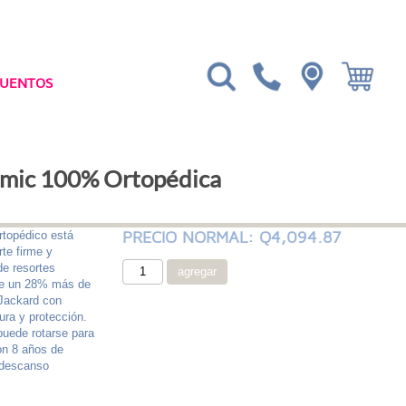
CUENTOS
mic 100% Ortopédica
PRECIO NORMAL: Q4,094.87
rtopédico está
te firme y
de resortes
ece un 28% más de
 Jackard con
ura y protección.
puede rotarse para
on 8 años de
n descanso