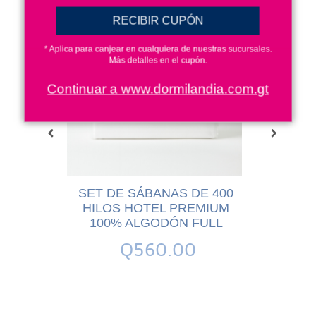
RECIBIR CUPÓN
* Aplica para canjear en cualquiera de nuestras sucursales.
Más detalles en el cupón.
Continuar a www.dormilandia.com.gt
 DE 400
SET DE SÁBANAS DE 400
SET DE
REMIUM
HILOS HOTEL PREMIUM
HILOS
 KING
100% ALGODÓN FULL
100% 
0
Q560.00