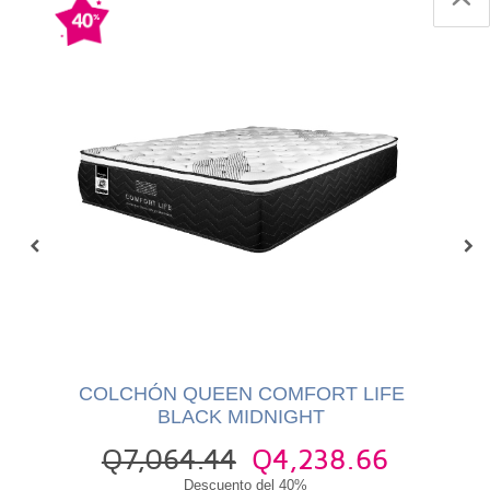
IC
COLCHÓN QUEEN COMFORT LIFE
BLACK MIDNIGHT
4
Q7,064.44
Q4,238.66
Descuento del 40%