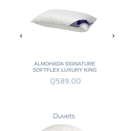
 DELUXE
E DE
A
0
ALMOHADA SIGNATURE
ALM
SOFTFLEX LUXURY KING
PARADI
Q589.00