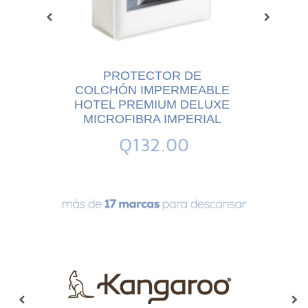
 DE
PROTECTOR DE
PR
MEABLE
COLCHÓN IMPERMEABLE
COLCHÓ
ON KING
HOTEL PREMIUM DELUXE
HOTEL 
MICROFIBRA IMPERIAL
MIC
0
Q132.00