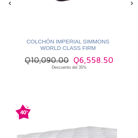
S
COLCHÓN IMPERIAL SIMMONS
WORLD CLASS FIRM
3
Q10,090.00
Q6,558.50
Descuento del 35%
0