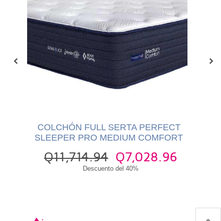
COLCHÓN FULL SERTA PERFECT
SLEEPER PRO MEDIUM COMFORT
Q11,714.94
Q7,028.96
Q
Descuento del 40%