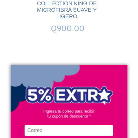
CT AIR
COLLECTION KING DE
RGÉNICO
MICROFIBRA SUAVE Y
LIGERO
0
Q900.00
Ingresa tu correo para recibir
tu cupón de descuento *