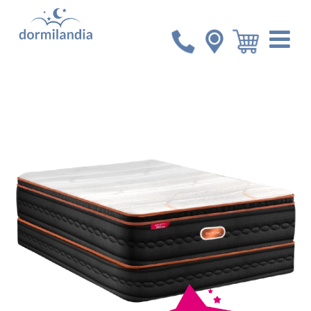
Inicio
Colchones
Set Imperial Simmons BackCare
Xtra Firm