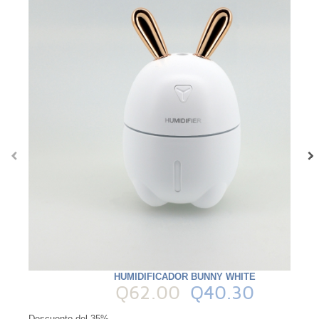
‹
›
HUMIDIFICADOR BUNNY WHITE
Q62.00
Q40.30
Descuento del 35%