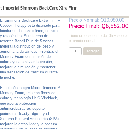
t Imperial Simmons BackCare Xtra Firm
Precio Normal: Q10,080.00
El Simmons BackCare Extra Firm –
Precio Final: Q6,552.00
Copper Therapy está diseñado para
brindar un descanso firme, estable
Tiene un descuento del 35% sobre
y terapéutico. Su sistema de
el precio normal
resortes Bonell Plus de 5 zonas
mejora la distribución del peso y
aumenta la durabilidad, mientras el
Memory Foam con infusión de
cobre ayuda a aliviar la presión,
mejorar la circulación y mantener
una sensación de frescura durante
la noche.
El colchón integra Micro Diamond™
Memory Foam, tela con fibras de
cobre y tecnología HeiQ Viroblock,
que aporta protección
antimicrobiana. Su soporte
perimetral BeautyEdge™ y el
Sistema Postural Anti-estrés (SPA)
mejoran la estabilidad y la postura